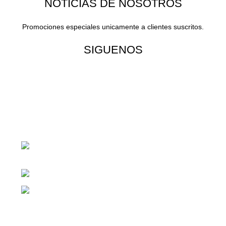
NOTICIAS DE NOSOTROS
Promociones especiales unicamente a clientes suscritos.
SIGUENOS
¡Todo para tu cas!
1ra Calle "B" 16-70 Zona 1, Ciudad
Guatemala
Teléfono: +(502) 2255-0700
Whatsapp: +(502) 2255-0700
Enlaces útiles