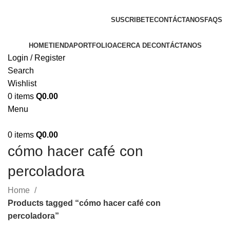
ENVIOS EN TODA LA REPUBLICA DE GUATEMALA
SUSCRIBETE
CONTÁCTANOS
FAQS
HOME
TIENDA
PORTFOLIO
ACERCA DE
CONTÁCTANOS
Login / Register
Search
Wishlist
0
items
Q
0.00
Menu
0
items
Q
0.00
cómo hacer café con
percoladora
Home
Products tagged “cómo hacer café con
percoladora”