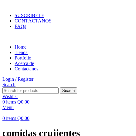
ENVIOS EN TODA LA REPUBLICA DE GUATEMALA
SUSCRIBETE
CONTÁCTANOS
FAQs
Home
Tienda
Portfolio
Acerca de
Contáctanos
Login / Register
Search
Search
Wishlist
0
items
Q
0.00
Menu
0
items
Q
0.00
comidas crujientes