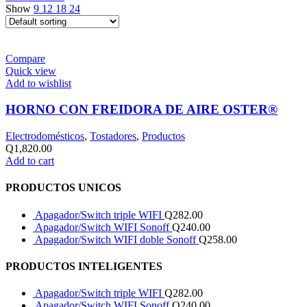
Show
9
12
18
24
Compare
Quick view
Add to wishlist
HORNO CON FREIDORA DE AIRE OSTER®
Electrodomésticos
,
Tostadores
,
Productos
Q
1,820.00
Add to cart
PRODUCTOS UNICOS
Apagador/Switch triple WIFI
Q
282.00
Apagador/Switch WIFI Sonoff
Q
240.00
Apagador/Switch WIFI doble Sonoff
Q
258.00
PRODUCTOS INTELIGENTES
Apagador/Switch triple WIFI
Q
282.00
Apagador/Switch WIFI Sonoff
Q
240.00